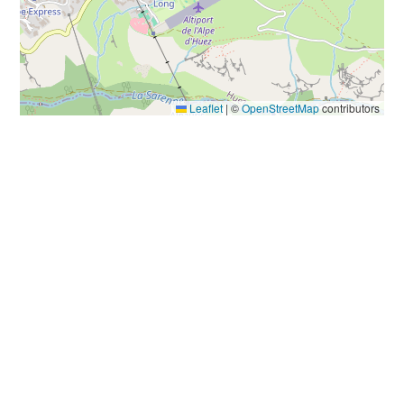
Leaflet
|
©
OpenStreetMap
contributors